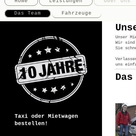
Home
Leistungen
Über Uns
Das Team
Fahrzeuge
Uns
Unser Mi
Wir sind
Sie schn
Verlasse
uns einf
Das
Taxi oder Mietwagen
bestellen!