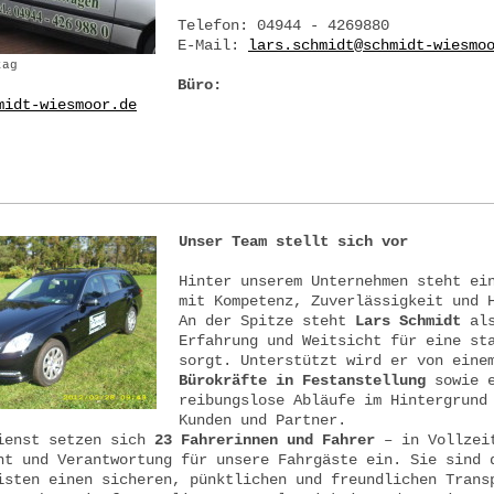
Telefon: 04944 - 4269880
E-Mail:
lars.schmidt@schmidt-wiesmo
tag
Büro:
midt-wiesmoor.de
Unser Team stellt sich vor
Hinter unserem Unternehmen steht ei
mit Kompetenz, Zuverlässigkeit und 
An der Spitze steht
Lars Schmidt
als
Erfahrung und Weitsicht für eine st
sorgt. Unterstützt wird er von eine
Bürokräfte in Festanstellung
sowie 
reibungslose Abläufe im Hintergrund
Kunden und Partner.
ienst setzen sich
23 Fahrerinnen und Fahrer
– in Vollzeit
nt und Verantwortung für unsere Fahrgäste ein. Sie sind 
isten einen sicheren, pünktlichen und freundlichen Trans