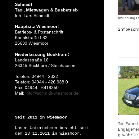
Schmidt
Taxi, Mietwagen & Busbetrieb
Inh. Lars Schmidt
Gründungs
Hauptsitz Wiesmoor:
info@sch
Betriebs- & Postanschrift:
Kanalstraße I 82
26639 Wiesmoor
Niederlassung Bockhorn:
Landesstraße 16
26345 Bockhorn / Steinhausen
Telefon: 04944 - 2322
Telefon: 04944 - 426 988 0
Fax: 04944 - 6419350
Mail:
info@schmidt-wiesmoor.de​
Seit 2011 in Wiesmoor
Im Fahrd
Unser Unternehmen besteht seit
Engageme
dem 18.11.2011 in Wiesmoor.
gewährle